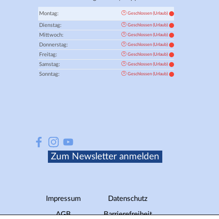
🕑
Montag:
Geschlossen (Urlaub)
🕑
Dienstag:
Geschlossen (Urlaub)
🕑
Mittwoch:
Geschlossen (Urlaub)
🕑
Donnerstag:
Geschlossen (Urlaub)
🕑
Freitag:
Geschlossen (Urlaub)
🕑
Samstag:
Geschlossen (Urlaub)
🕑
Sonntag:
Geschlossen (Urlaub)
Zum Newsletter anmelden
Menü überspringen
Impressum
Datenschutz
AGB
Barrierefreiheit