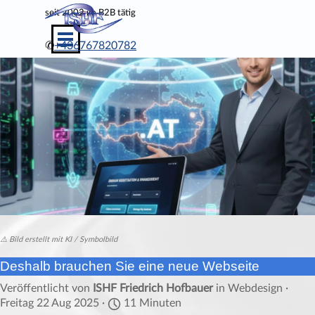
Direkt zum Seiteninhalt
seit
2002 im B2B tätig
Menü überspringen
✆
+436767820782
⚠️ Bild erstellt mit KI / Symbolbild
Deshalb brauchen Sie eine neue Webseite
Veröffentlicht von
ISHF Friedrich Hofbauer
in
Webdesign
·
Freitag 22 Aug 2025 ·
11 Minuten