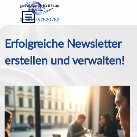
Direkt zum Seiteninhalt
seit
2002 im B2B tätig
Menü überspringen
✆
+436767820782
Erfolgreiche Newsletter
erstellen und verwalten!