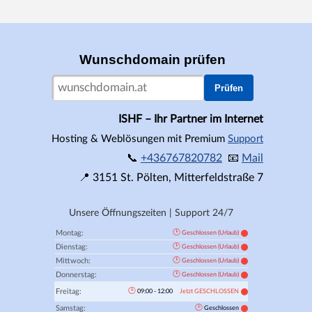
Wunschdomain prüfen
Prüfen
ISHF – Ihr Partner im Internet
Hosting & Weblösungen mit Premium
Support
📞
+436767820782
📧
Mail
📍
3151
St. Pölten,
Mitterfeldstraße 7
Unsere Öffnungszeiten | Support 24/7
🕑
Montag:
Geschlossen (Urlaub)
🕑
Dienstag:
Geschlossen (Urlaub)
🕑
Mittwoch:
Geschlossen (Urlaub)
🕑
Donnerstag:
Geschlossen (Urlaub)
🕑
Freitag:
09:00 - 12:00
Jetzt GESCHLOSSEN
🕑
Samstag:
Geschlossen