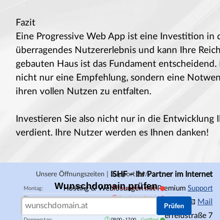
Fazit
Eine Progressive Web App ist eine Investition in d
überragendes Nutzererlebnis und kann Ihre Reich
gebauten Haus ist das Fundament entscheidend. E
nicht nur eine Empfehlung, sondern eine Notwe
ihren vollen Nutzen zu entfalten.
Investieren Sie also nicht nur in die Entwicklung
verdient. Ihre Nutzer werden es Ihnen danken!
ISHF – Ihr Partner im Internet
Unsere Öffnungszeiten | Support 24/7
Wunschdomain prüfen
Hosting & Weblösungen mit Premium
Support
🕑
Montag:
Geschlossen (Urlaub)
🕑
Dienstag:
Geschlossen (Urlaub)
📞
+436767820782
📧
Mail
Prüfen
🕑
Mittwoch:
Geschlossen (Urlaub)
📍
3151
St. Pölten,
Mitterfeldstraße 7
🕑
Donnerstag:
09:00 - 17:00
Geöffnet