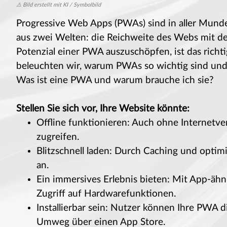
⚠️ Bild erstellt mit KI / Symbolbild
Progressive Web Apps (PWAs) sind in aller Munde
aus zwei Welten: die Reichweite des Webs mit der
Potenzial einer PWA auszuschöpfen, ist das rich
beleuchten wir, warum PWAs so wichtig sind und 
Was ist eine PWA und warum brauche ich sie?
Stellen Sie sich vor, Ihre Website könnte:
Offline funktionieren: Auch ohne Internetv
zugreifen.
Blitzschnell laden: Durch Caching und optim
an.
Ein immersives Erlebnis bieten: Mit App-äh
Zugriff auf Hardwarefunktionen.
Installierbar sein: Nutzer können Ihre PWA 
Umweg über einen App Store.