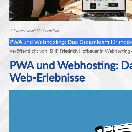
⚠️ Bild erstellt mit KI / Symbolbild
PWA und Webhosting: Das Dreamteam für mode
Veröffentlicht von
ISHF Friedrich Hofbauer
in
Webhosting
PWA und Webhosting: Da
Web-Erlebnisse