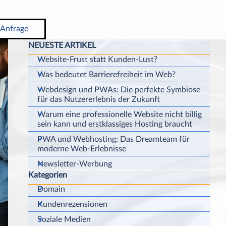
Anfrage
▼
Block überspringen NEUESTE ARTIKEL
NEUESTE ARTIKEL
Website-Frust statt Kunden-Lust?
Was bedeutet Barrierefreiheit im Web?
Webdesign und PWAs: Die perfekte Symbiose
für das Nutzererlebnis der Zukunft
Warum eine professionelle Website nicht billig
sein kann und erstklassiges Hosting braucht
PWA und Webhosting: Das Dreamteam für
moderne Web-Erlebnisse
Newsletter-Werbung
Kategorien
Block überspringen Kategorien
Domain
Kundenrezensionen
Soziale Medien