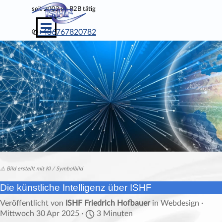
Direkt zum Seiteninhalt
seit
2002 im B2B tätig
Menü überspringen
✆
+436767820782
⚠️ Bild erstellt mit KI / Symbolbild
Die künstliche Intelligenz über ISHF
Veröffentlicht von
ISHF Friedrich Hofbauer
in
Webdesign
·
Mittwoch 30 Apr 2025 ·
3 Minuten