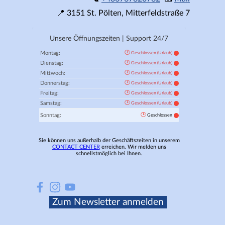
📍
3151
St. Pölten,
Mitterfeldstraße 7
Unsere Öffnungszeiten | Support 24/7
🕑
Montag:
Geschlossen (Urlaub)
🕑
Dienstag:
Geschlossen (Urlaub)
🕑
Mittwoch:
Geschlossen (Urlaub)
🕑
Donnerstag:
Geschlossen (Urlaub)
🕑
Freitag:
Geschlossen (Urlaub)
🕑
Samstag:
Geschlossen (Urlaub)
🕑
Sonntag:
Geschlossen
Sie können uns außerhalb der Geschäftszeiten in unserem
CONTACT CENTER
erreichen. Wir melden uns
schnellstmöglich bei Ihnen.
Zum Newsletter anmelden