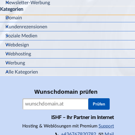
Newsletter-Werbung
Kategorien
Block überspringen Kategorien
Domain
Kundenrezensionen
Soziale Medien
Webdesign
Webhosting
Werbung
Alle Kategorien
Wunschdomain prüfen
Prüfen
ISHF – Ihr Partner im Internet
Hosting & Weblösungen mit Premium
Support
📞
+436767820782
📧
Mail