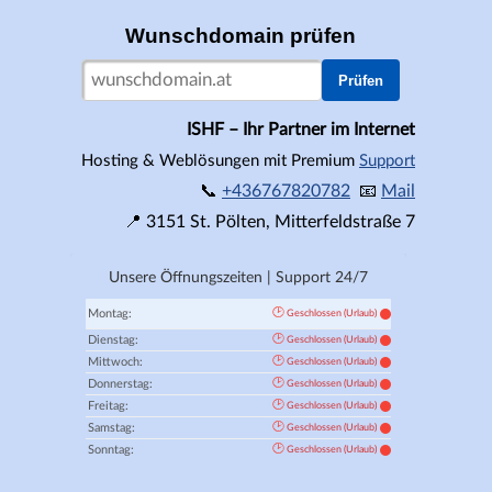
Wunschdomain prüfen
Prüfen
ISHF – Ihr Partner im Internet
Hosting & Weblösungen mit Premium
Support
📞
+436767820782
📧
Mail
📍
3151
St. Pölten,
Mitterfeldstraße 7
Unsere Öffnungszeiten | Support 24/7
🕑
Montag:
Geschlossen (Urlaub)
🕑
Dienstag:
Geschlossen (Urlaub)
🕑
Mittwoch:
Geschlossen (Urlaub)
🕑
Donnerstag:
Geschlossen (Urlaub)
🕑
Freitag:
Geschlossen (Urlaub)
🕑
Samstag:
Geschlossen (Urlaub)
🕑
Sonntag:
Geschlossen (Urlaub)