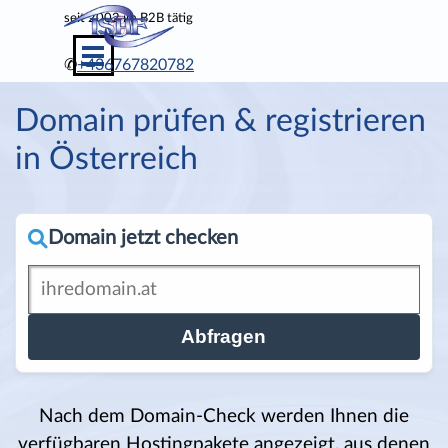
Direkt zum Seiteninhalt
seit
2002 im B2B tätig
Menü überspringen
✆
+436767820782
Domain prüfen & registrieren 
in Österreich
Domain jetzt checken
Abfragen
Nach dem Domain-Check werden Ihnen die
verfügbaren Hostingpakete angezeigt, aus denen