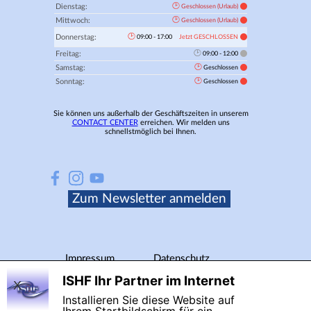
🕑
Dienstag:
Geschlossen (Urlaub)
🕑
Mittwoch:
Geschlossen (Urlaub)
🕑
Donnerstag:
09:00 - 17:00
Jetzt GESCHLOSSEN
🕑
Freitag:
09:00 - 12:00
🕑
Samstag:
Geschlossen
🕑
Sonntag:
Geschlossen
Sie können uns außerhalb der Geschäftszeiten in unserem
CONTACT CENTER
erreichen. Wir melden uns
schnellstmöglich bei Ihnen.
Zum Newsletter anmelden
Menü überspringen
Impressum
Datenschutz
ISHF Ihr Partner im Internet
AGB
Barrierefreiheit
X
Installieren Sie diese Website auf