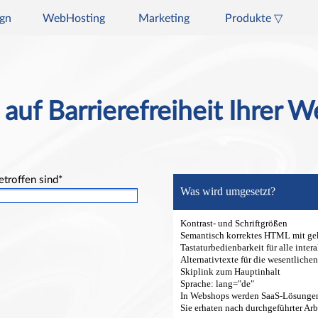
Menü überspringen
gn
WebHosting
Marketing
Produkte ▽
 auf Barrierefreiheit Ihrer W
troffen sind
*
Was wird umgesetzt?
Kontrast- und Schriftgrößen
Semantisch korrektes HTML mit ge
Tastaturbedienbarkeit für alle inte
Alternativtexte für die wesentlichen
Skiplink zum Hauptinhalt
Sprache: lang="de"
In Webshops werden SaaS-Lösungen
Sie erhaten nach durchgeführter Arb